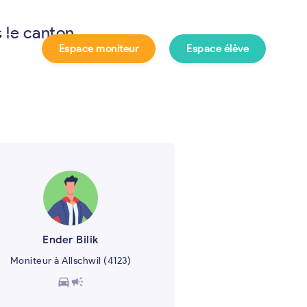
s le canton
Espace moniteur
Espace élève
e ?
Ender Bilik
Moniteur à Allschwil (4123)
directions_car
campaign