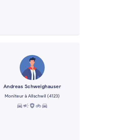
Andreas Schweighauser
Moniteur à Allschwil (4123)
directions_car
campaign
health_and_safety
motorcycle
directions_car