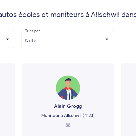
autos écoles et moniteurs à Allschwil dan
Vous êtes moniteur d'auto-écol
Trier par
Note
Alain Grogg
Moniteur à Allschwil (4123)
directions_car