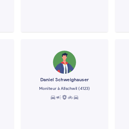
Daniel Schweighauser
Moniteur à Allschwil (4123)
directions_car
campaign
health_and_safety
motorcycle
directions_car