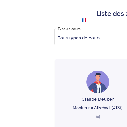
Liste des 
driving
school
keyboard_arrow_down
.app
Type de cours
Tous types de cours
Claude Deuber
Moniteur à Allschwil (4123)
directions_car