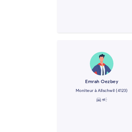
Emrah Oezbey
Moniteur à Allschwil (4123)
directions_car
campaign