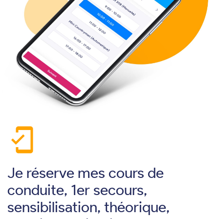
mobile_friendly
Je réserve mes cours de
conduite, 1er secours,
sensibilisation, théorique,