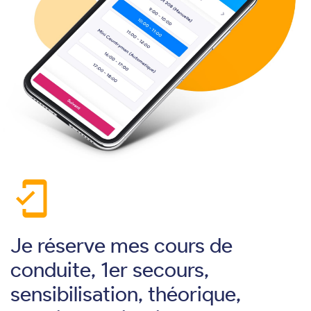
mobile_friendly
Je réserve mes cours de
conduite, 1er secours,
sensibilisation, théorique,