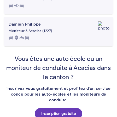
directions_car
campaign
directions_car
Damien Philippe
Moniteur à Acacias (1227)
directions_car
gpp_good
motorcycle
directions_car
Vous êtes une auto école ou un
moniteur de conduite à Acacias dans
le canton ?
inscrivez vous gratuitement et profitez d'un service
conçu pour les auto-écoles et les moniteurs de
conduite.
Inscription gratuite