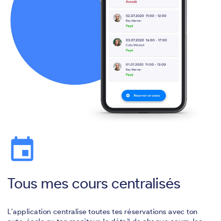
event
Tous mes cours centralisés
L'application centralise toutes tes réservations avec ton