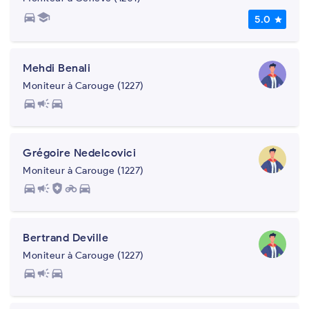
directions_car
school
5.0
star
Mehdi Benali
Moniteur à Carouge (1227)
directions_car
campaign
directions_car
Grégoire Nedelcovici
Moniteur à Carouge (1227)
directions_car
campaign
health_and_safety
motorcycle
directions_car
Bertrand Deville
Moniteur à Carouge (1227)
directions_car
campaign
directions_car