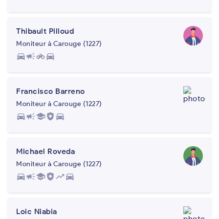
Thibault Pilloud
Moniteur à Carouge (1227)
directions_car
campaign
motorcycle
directions_car
Francisco Barreno
Moniteur à Carouge (1227)
directions_car
campaign
school
health_and_safety
directions_car
Michael Roveda
Moniteur à Carouge (1227)
directions_car
campaign
school
health_and_safety
trending_up
directions_car
Loic Niabia